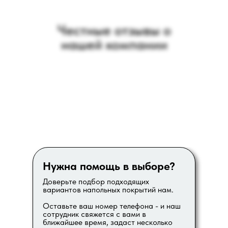
Честные отзывы о
нашей компании
Нужна помощь в выборе?
Доверьте подбор подходящих
вариантов напольных покрытий нам.
Оставьте ваш номер телефона - и наш
сотрудник свяжется с вами в
ближайшее время, задаст несколько