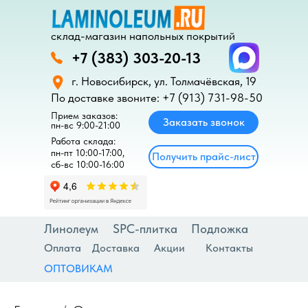
склад-магазин напольных покрытий
+7 (383) 303-20-13
г. Новосибирск, ул. Толмачёвская, 19
Ламинат
ПВХ-плитка
По доставке звоните: +7 (913) 731-98-50‬
Прием заказов:
Заказать звонок
пн-вс 9:00-21:00
Работа склада:
пн-пт 10:00-17:00,
Получить прайс-лист
сб-вс 10:00-16:00
Линолеум
SPC-плитка
Подложка
Оплата
Доставка
Акции
Контакты
ОПТОВИКАМ