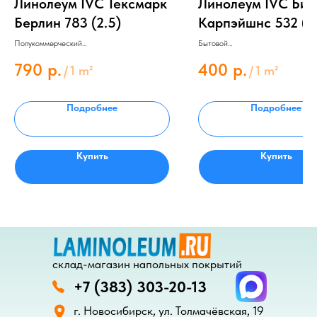
Линолеум IVC Тексмарк
Линолеум IVC Бин
Берлин 783 (2.5)
Карпэйшнс 532 (4
Полукоммерческий
Бытовой
Толщина 2.8 мм
Толщина 2.8 мм
Защитный слой 0.4 мм
Защитный слой 0.2мм
790
р.
400
р.
/
1 m²
/
1 m²
Подробнее
Подробнее
Купить
Купить
склад-магазин напольных покрытий
+7 (383) 303-20-13
г. Новосибирск, ул. Толмачёвская, 19