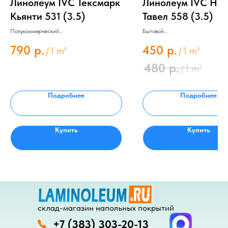
Линолеум IVC Тексмарк
Линолеум IVC Не
Кьянти 531 (3.5)
Тавел 558 (3.5)
Полукоммерческий
Бытовой
Толщина 2.8 мм
Толщина 2.5 мм
Защитный слой 0.4 мм
Защитный слой 0.2 мм
790
р.
450
р.
/
1 m²
/
1 m²
480
р.
/
1 m²
Подробнее
Подробнее
Купить
Купить
склад-магазин напольных покрытий
+7 (383) 303-20-13