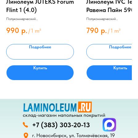
Линолеум JUTEKS Forum
Линолеум IVC Тек
Flint 1 (4.0)
Равена Пайн 590 (
Полукоммерческий
Полукоммерческий
Толщина 4.8 мм
Толщина 2.8 мм
Защитный слой 0.4 мм
Защитный слой 0.4 мм
990
р.
790
р.
/
1 m²
/
1 m²
Подробнее
Подробнее
Купить
Купить
склад-магазин напольных покрытий
+7 (383) 303-20-13
г. Новосибирск, ул. Толмачёвская, 19