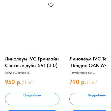
Линолеум IVC Гринлайн
Линолеум IVC Тек
Светлые дубы 591 (3.0)
Шелдон ОАК W42 
Полукоммерческий
Полукоммерческий
Толщина 4 мм
Толщина 2.8 мм
Защитный слой 0.4 мм
Защитный слой 0.4 мм
950
р.
790
р.
/
1 m²
/
1 m²
Подробнее
Подробнее