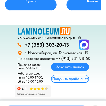
Купить
Купить
склад-магазин напольных покрытий
+7 (383) 303-20-13
г. Новосибирск, ул. Толмачёвская, 19
Ламинат
ПВХ-плитка
По доставке звоните: +7 (913) 731-98-50‬
Прием заказов:
Заказать звонок
пн-вс 9:00-21:00
Работа склада:
пн-пт 10:00-17:00,
Получить прайс-лист
сб-вс 10:00-16:00
Линолеум
SPC-плитка
Подложка