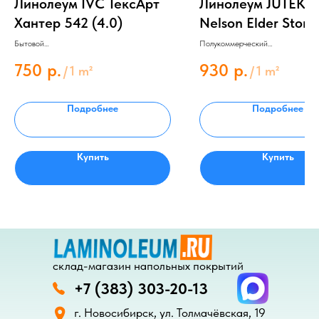
Линолеум IVC ТексАрт
Линолеум JUTEKS
Хантер 542 (4.0)
Nelson Elder Stone
(3.0)
Бытовой
Полукоммерческий
Толщина 3.5 мм
Толщина 4.0 мм
Защитный слой 0.33 мм
Защитный слой 0.4 мм
750
р.
930
р.
/
1 m²
/
1 m²
Подробнее
Подробнее
Купить
Купить
склад-магазин напольных покрытий
+7 (383) 303-20-13
г. Новосибирск, ул. Толмачёвская, 19