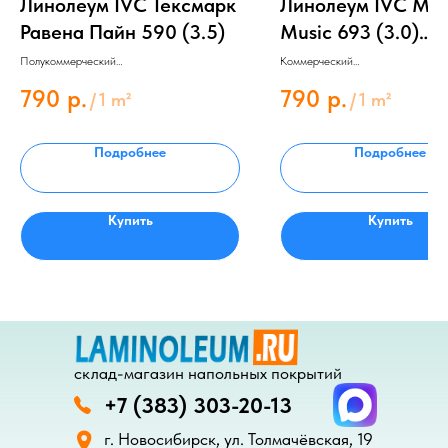
Линолеум IVC Тексмарк
Линолеум IVC Ма
Равена Пайн 590 (3.5)
Music 693 (3.0)
коммерч. КМ2/42 
Полукоммерческий
Коммерческий
Толщина 2.8 мм
Толщина 2.3 мм
Защитный слой 0.4 мм
Защитный слой 0.6 мм
790
р.
790
р.
/
1 m²
/
1 m²
Подробнее
Подробнее
Купить
Купить
склад-магазин напольных покрытий
+7 (383) 303-20-13
г. Новосибирск, ул. Толмачёвская, 19